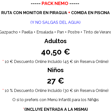
-----
PACK NEMO
-----
+
RUTA CON MONITOR EN PIRAGUA
COMIDA EN PISCINA
(Y NO SALGAS DEL AGUA)
Gazpacho + Paella + Ensalada + Pan + Postre + Tinto de Veran
Adultos
40,50 €
*
10 € Descuento Online Incluido (45 € sin Reserva Online)
Niños
27 €
*
10 % Descuento Online Incluido (30 € sin Reserva Online)
O si lo preferís con Menú Infantil para los Niñ@s
*
(INCLUYE ENTRADA A LA MISMA)