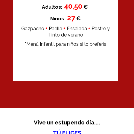
40,50
€
Adultos:
27
€
Niños:
Gazpacho
+
Paella
+
Ensalada
+
Postre y
Tinto de verano
*Menú Infantil para niños si lo preferís
Vive un estupendo día....
TÚ ELIGES