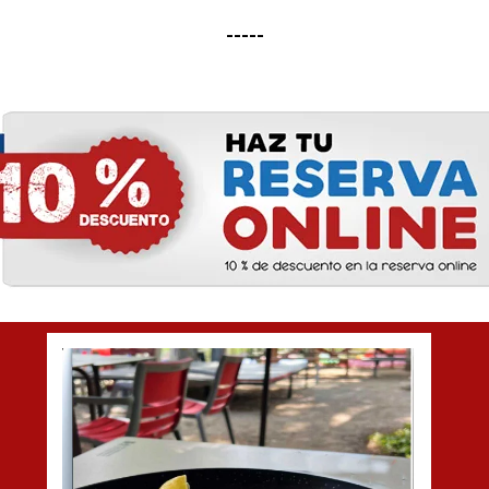
-----